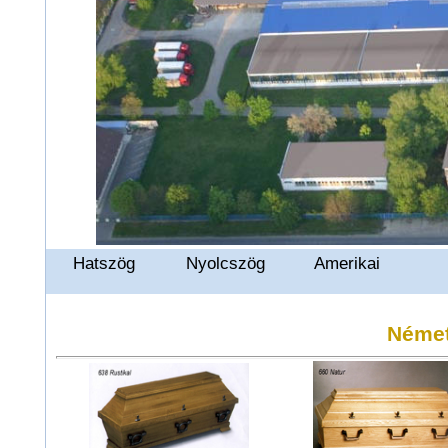
Hatszög
Nyolcszög
Amerikai
Német